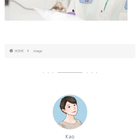
HOME
image
Kao