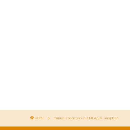
HOME
manuel-cosentino-n–CMLApjfI-unsplash